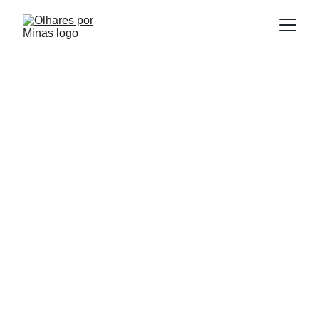
E
Publicado em:
scrito por:
07/07/2025
Igor Souza