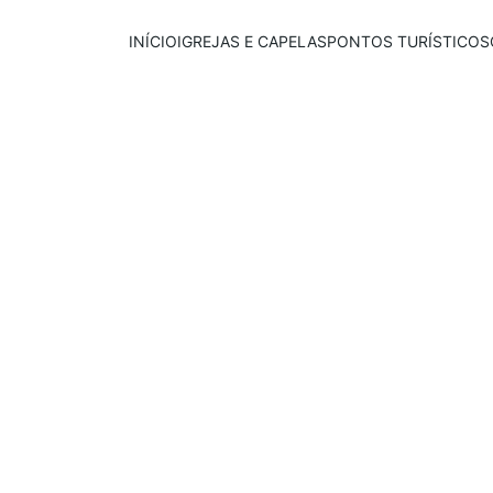
INÍCIO
IGREJAS E CAPELAS
PONTOS TURÍSTICOS
Publicado em:
E
scrito por:
23/06/2026
Igor Souza