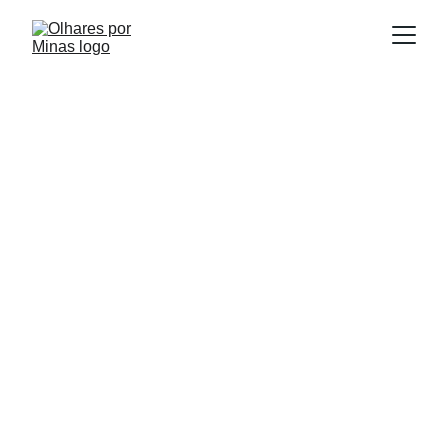
E
Publicado em:
scrito por:
17/07/2025
Igor Souza