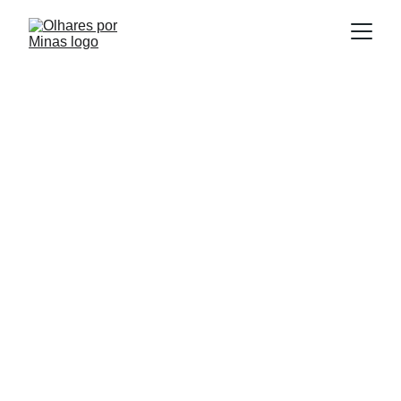
E
Publicado em:
scrito por:
31/10/2025
Igor Souza