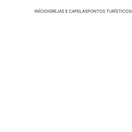
INÍCIO
IGREJAS E CAPELAS
PONTOS TURÍSTICOS
Publicado em:
E
scrito por:
07/08/2025
Igor Souza