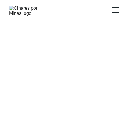
E
Publicado em:
scrito por:
14/08/2025
Igor Souza