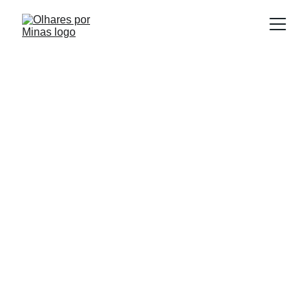
E
Publicado em:
scrito por:
09/08/2025
Igor Souza