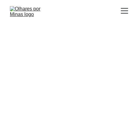
E
Publicado em:
scrito por:
02/12/2025
Igor Souza