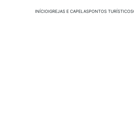
INÍCIO
IGREJAS E CAPELAS
PONTOS TURÍSTICOS
Publicado em:
E
scrito por:
20/09/2025
Igor Souza