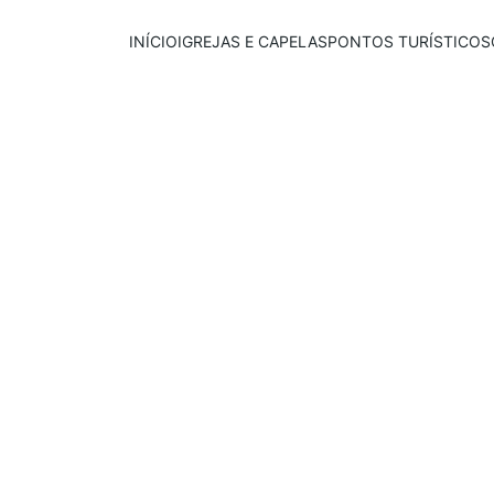
INÍCIO
IGREJAS E CAPELAS
PONTOS TURÍSTICOS
Publicado em:
E
scrito por:
06/11/2025
Igor Souza