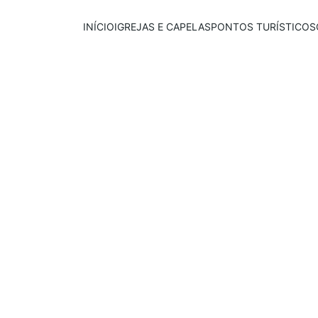
INÍCIO
IGREJAS E CAPELAS
PONTOS TURÍSTICOS
Publicado em:
E
scrito por:
28/03/2026
Igor Souza