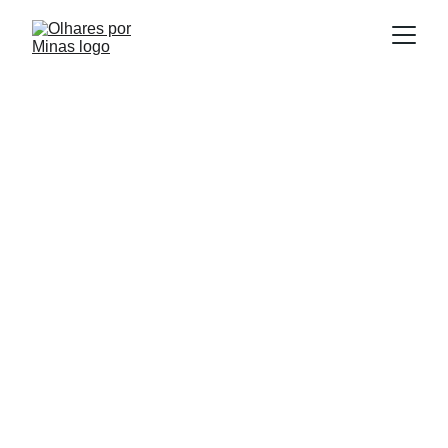
E
Publicado em:
scrito por:
23/05/2026
Leonardo Coelho