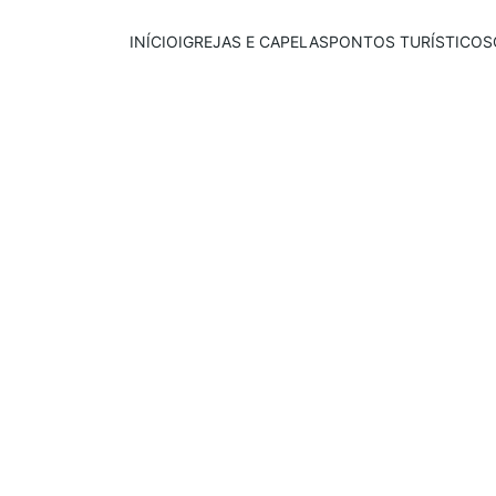
INÍCIO
IGREJAS E CAPELAS
PONTOS TURÍSTICOS
Publicado em:
E
scrito por:
24/10/2025
Igor Souza