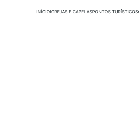
INÍCIO
IGREJAS E CAPELAS
PONTOS TURÍSTICOS
Publicado em:
E
scrito por:
21/05/2026
Leonardo Coelho