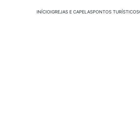
INÍCIO
IGREJAS E CAPELAS
PONTOS TURÍSTICOS
Publicado em:
E
scrito por:
03/04/2026
Leonardo Coelho