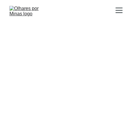
E
Publicado em:
scrito por:
03/08/2025
Igor Souza