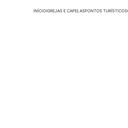
INÍCIO
IGREJAS E CAPELAS
PONTOS TURÍSTICOS
Publicado em:
E
scrito por:
11/07/2025
Igor Souza