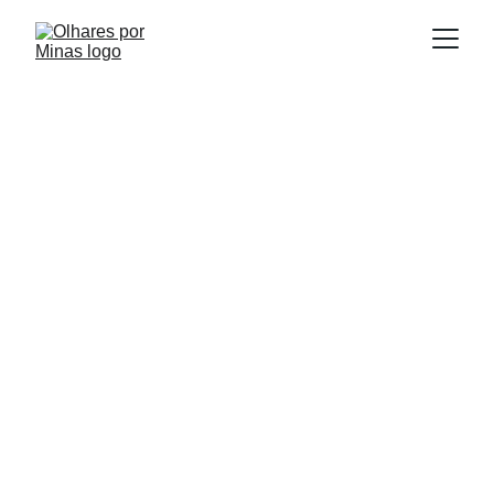
E
Publicado em:
scrito por:
03/11/2025
Igor Souza