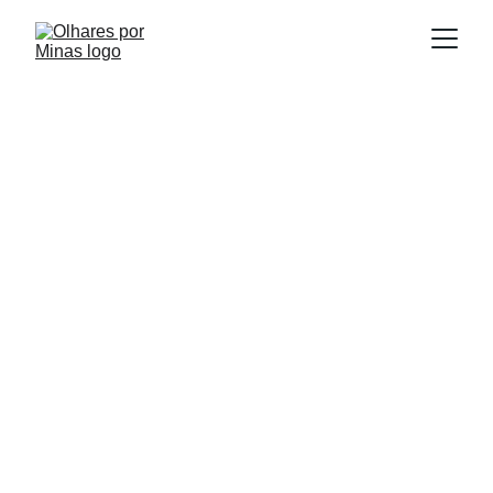
E
Publicado em:
scrito por:
12/07/2025
Igor Souza