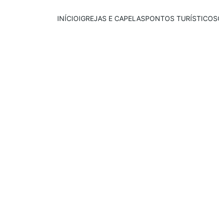
INÍCIO
IGREJAS E CAPELAS
PONTOS TURÍSTICOS
Publicado em:
E
scrito por:
21/11/2025
Igor Souza