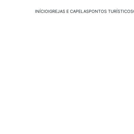
INÍCIO
IGREJAS E CAPELAS
PONTOS TURÍSTICOS
Publicado em:
E
scrito por:
25/09/2025
Igor Souza