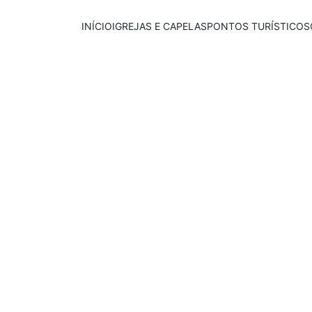
INÍCIO
IGREJAS E CAPELAS
PONTOS TURÍSTICOS
Publicado em:
E
scrito por:
13/07/2025
Igor Souza