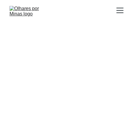
E
Publicado em:
scrito por:
29/09/2025
Igor Souza