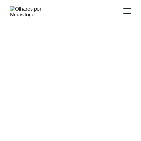
E
Publicado em:
scrito por:
31/08/2025
Igor Souza