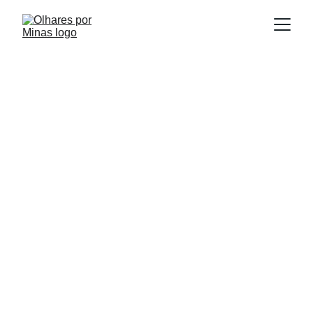
E
Publicado em:
scrito por:
16/07/2025
Igor Souza