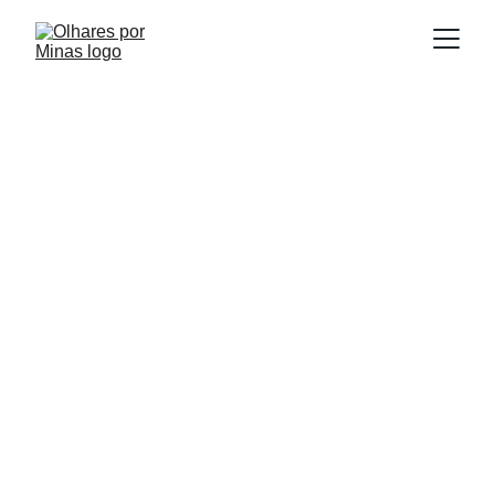
E
Publicado em:
scrito por:
05/10/2025
Igor Souza