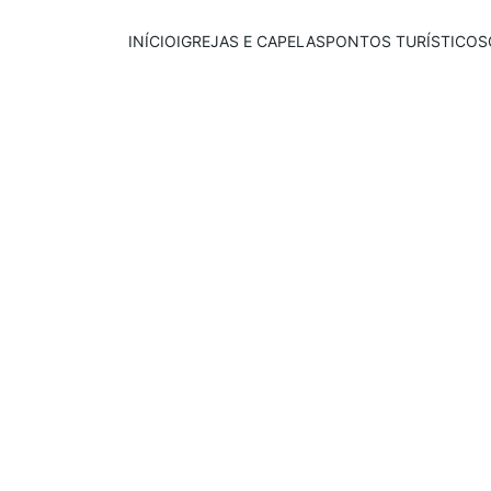
INÍCIO
IGREJAS E CAPELAS
PONTOS TURÍSTICOS
Publicado em:
E
scrito por:
13/10/2025
Igor Souza