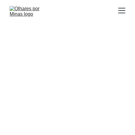
E
Publicado em:
scrito por:
01/09/2025
Igor Souza