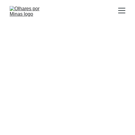
IGREJAS E CAPELAS
E
scrito por:
Igor Souza