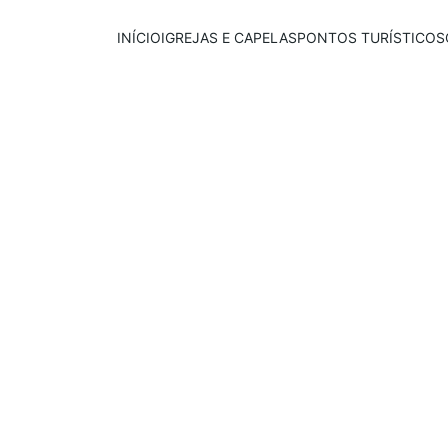
INÍCIO
IGREJAS E CAPELAS
PONTOS TURÍSTICOS
Publicado em:
E
scrito por:
03/06/2026
Leonardo Coelho