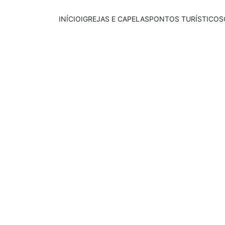
INÍCIO
IGREJAS E CAPELAS
PONTOS TURÍSTICOS
Publicado em:
E
scrito por:
01/07/2026
Igor Souza