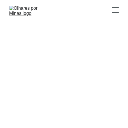
E
Publicado em:
scrito por:
21/08/2025
Igor Souza