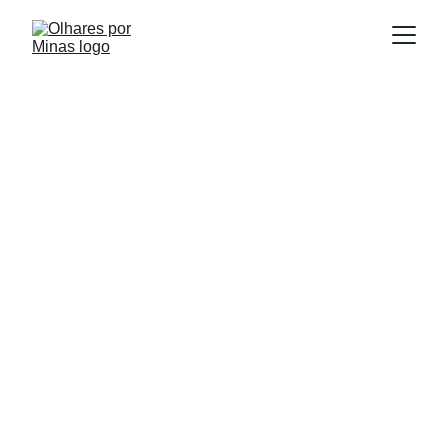
E
Publicado em:
scrito por:
14/09/2025
Igor Souza