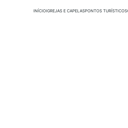
INÍCIO
IGREJAS E CAPELAS
PONTOS TURÍSTICOS
Publicado em:
E
scrito por:
01/10/2025
Igor Souza