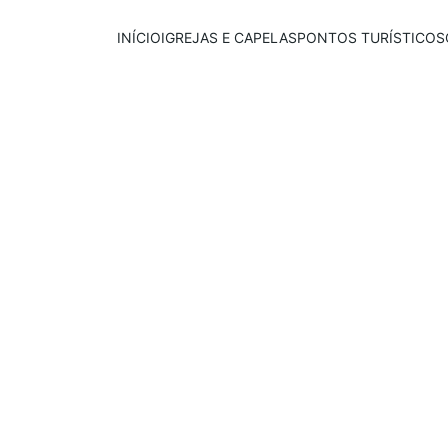
INÍCIO
IGREJAS E CAPELAS
PONTOS TURÍSTICOS
Publicado em:
E
scrito por:
25/07/2025
Igor Souza