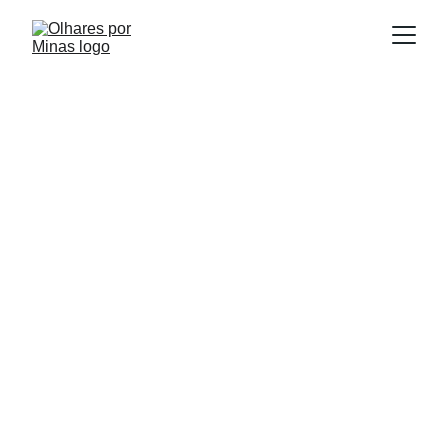
E
Publicado em:
scrito por:
19/07/2025
Igor Souza