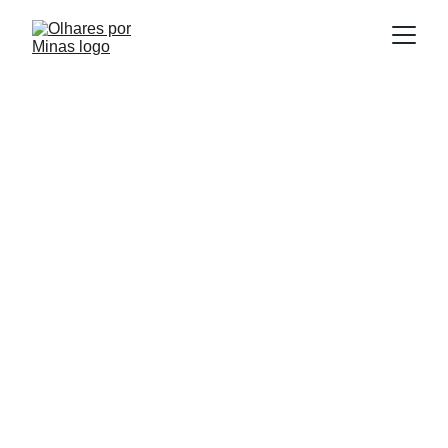
E
Publicado em:
scrito por:
17/10/2025
Igor Souza