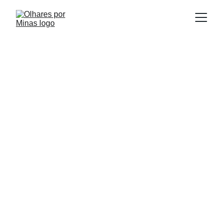
E
Publicado em:
scrito por:
14/11/2025
Igor Souza