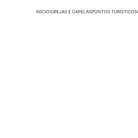
INÍCIO
IGREJAS E CAPELAS
PONTOS TURÍSTICOS
Publicado em:
E
scrito por:
25/06/2026
Igor Souza