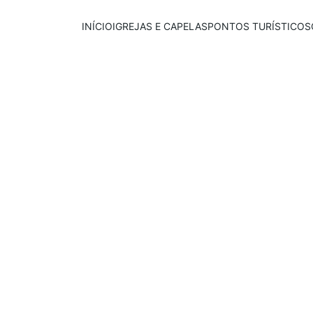
INÍCIO
IGREJAS E CAPELAS
PONTOS TURÍSTICOS
Publicado em:
E
scrito por:
22/09/2025
Igor Souza