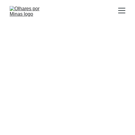
E
Publicado em:
scrito por:
14/07/2025
Igor Souza