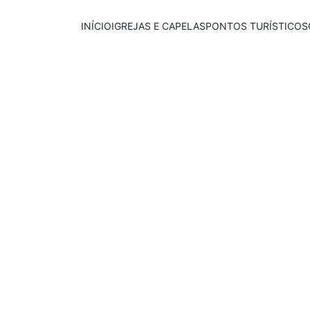
INÍCIO
IGREJAS E CAPELAS
PONTOS TURÍSTICOS
Publicado em:
E
scrito por:
30/08/2025
Igor Souza