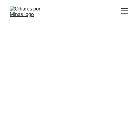
E
Publicado em:
scrito por:
07/08/2025
Igor Souza